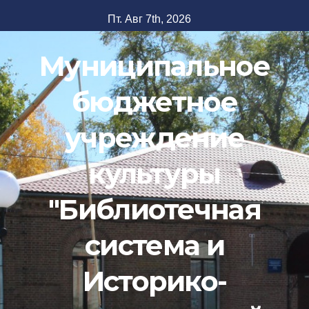
Перейти
Пт. Авг 7th, 2026
к
содержимому
Муниципальное
бюджетное
учреждение
культуры
"Библиотечная
система и
Историко-