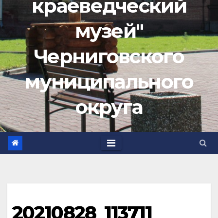
краеведческий
музей"
Черниговского
муниципального
округа
20210828_113711