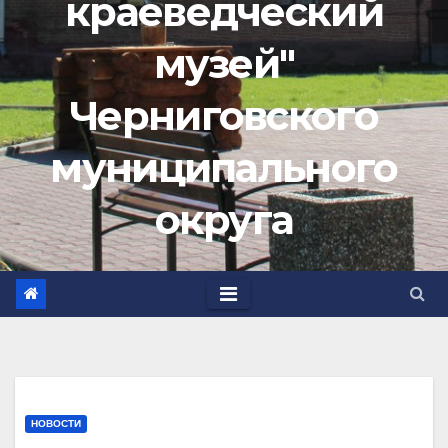
краеведческий
музей"
Черниговского
муниципального
округа
НОВОСТИ