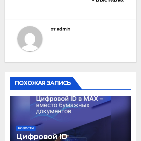
Навигация
по
записям
от
admin
ПОХОЖАЯ ЗАПИСЬ
НОВОСТИ
Цифровой ID