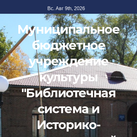
Перейти
Вс. Авг 9th, 2026
к
содержимому
Муниципальное
бюджетное
учреждение
культуры
"Библиотечная
система и
Историко-